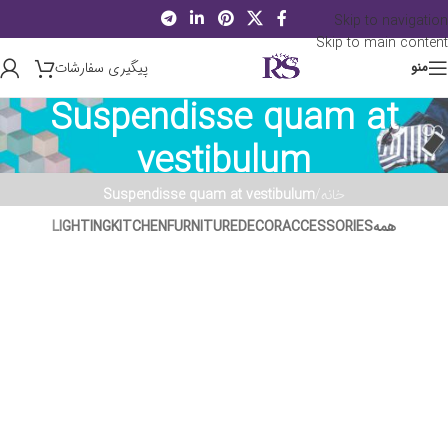
Skip to navigation
Skip to main content
پیگیری سفارشات
منو
Suspendisse quam at
vestibulum
خانه
/
Suspendisse quam at vestibulum
همه
ACCESSORIES
DECOR
FURNITURE
KITCHEN
LIGHTING
Suspendisse quam at vestibulum
Kitchen
Netus eu mollis hac dignis
Furniture
Et vestibulum quis a suspendisse
Decor
Imperdiet mauris a nontin
Accessories
Venenatis nam phasellus
Lighting