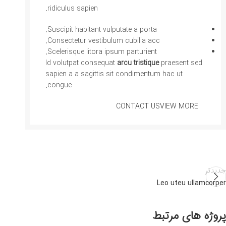
ridiculus sapien.
Suscipit habitant vulputate a porta.
Consectetur vestibulum cubilia acc.
Scelerisque litora ipsum parturient.
Id volutpat consequat
arcu tristique
praesent sed
sapien a a sagittis sit condimentum hac ut
congue.
CONTACT US
VIEW MORE
جدیدتر
Leo uteu ullamcorper
پروژه های مرتبط