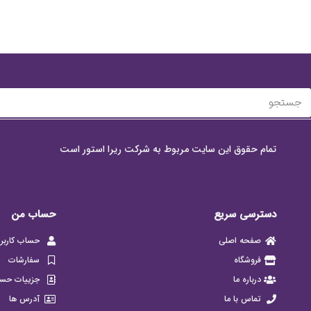
Netus eu mollis hac dignis
Furniture
تمام حقوق این سایت مربوط به شرکت ریرا استور است
دسترسی سریع
حساب من
صفحه اصلی
حساب کاربر
فروشگاه
سفارشات
درباره ما
جزییات حس
تماس با ما
آدرس ها