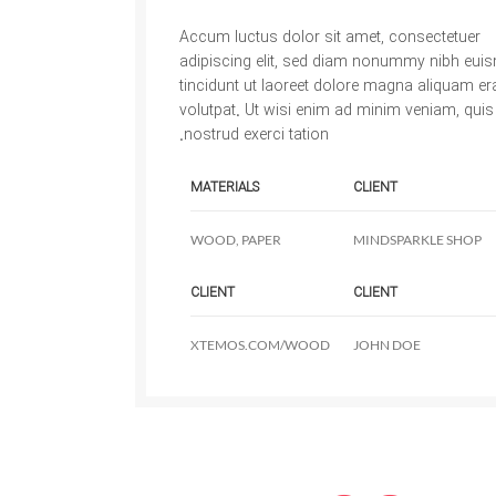
Accum luctus dolor sit amet, consectetuer
adipiscing elit, sed diam nonummy nibh eui
tincidunt ut laoreet dolore magna aliquam er
volutpat. Ut wisi enim ad minim veniam, quis
nostrud exerci tation.
MATERIALS
CLIENT
WOOD, PAPER
MINDSPARKLE SHOP
CLIENT
CLIENT
XTEMOS.COM/WOOD
JOHN DOE