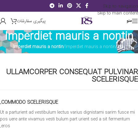
Skip to navigation
Skip to main content
پیگیری سفارشات
منو
Imperdiet mauris a nontin
خانه
/
Imperdiet mauris a nontin
/
Imperdiet mauris a nontin
ULLAMCORPER CONSEQUAT PULVINAR
SCELERISQUE
COMMODO SCELERISQUE.
Ut a parturient ad vestibulum lectus varius dignistami sarim fusce mi
pos uere ante vivamus vesti bulum part urient sed a sit fermentum
eros.