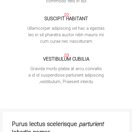
commodo felis in dui
02.
SUSCIPIT HABITANT
Ullamcorper adipiscing vel hac a egestas
leo in sit pharetra auctor nibh mauris mi
cum curae nec nasceturam
03.
VESTIBULUM CUBILIA
Gravida morbi platea at arcu convallis
a id id suspendisse parturient adipiscing
vestibulum. Praesent interdu.
Purus lectus scelerisque
parturient