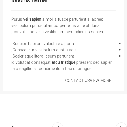
lobortis namar
Purus
vel sapien
a mollis fusce parturient a laoreet
vestibulum purus ullamcorper tellus ante at duira
convallis ac vel a vestibulum sem ridiculus sapien.
Suscipit habitant vulputate a porta.
Consectetur vestibulum cubilia acc.
Scelerisque litora ipsum parturient.
Id volutpat consequat
arcu tristique
praesent sed sapien
a a sagittis sit condimentum hac ut congue.
CONTACT US
VIEW MORE