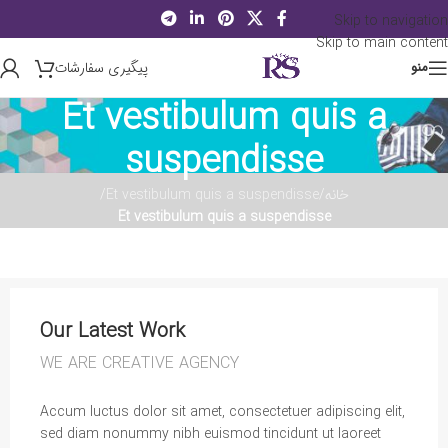
Skip to navigation
Skip to main content
پیگیری سفارشات
منو
Et vestibulum quis a
suspendisse
خانه
/
Et vestibulum quis a suspendisse
/
Et vestibulum quis a suspendisse
Our Latest Work
WE ARE CREATIVE AGENCY
Accum luctus dolor sit amet, consectetuer adipiscing elit,
sed diam nonummy nibh euismod tincidunt ut laoreet