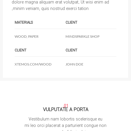
dolore magna aliquam erat volutpat. Ut wisi enim ad
minim veniam, quis nostrud exerci tation.
MATERIALS
CLIENT
WOOD, PAPER
MINDSPARKLE SHOP
CLIENT
CLIENT
XTEMOS.COM/WOOD
JOHN DOE
01.
VULPUTATE A PORTA
Vestibulum nam lobortis scelerisque eu
mi leo orci placerat a parturient congue non