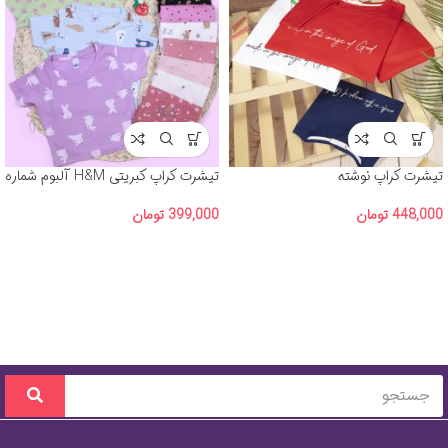
تیشرت کراپ نوشته
تیشرت کراپ کبریتی H&M آلبوم شماره
3
448,000
تومان
399,000
تومان