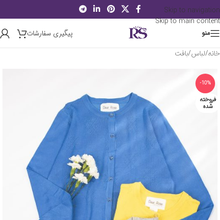
Skip to navigation
Skip to main content
پیگیری سفارشات
منو
خانه
/
لباس
/
بافت
-10%
فروخته
شده