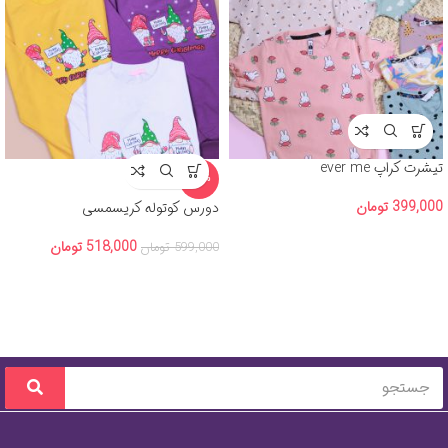
تیشرت کراپ ever me
-14%
399,000
تومان
دورس کوتوله کریسمسی
518,000
تومان
599,000
تومان