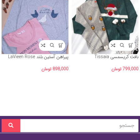
بافت کریسمسی Tissaia
پیراهن آستین بلند LaVieen Rose
799,000
تومان
898,000
تومان