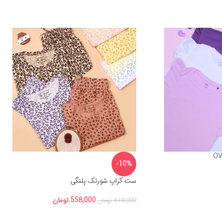
-10%
ست کراپ شورتک پلنگی
558,000
تومان
618,000
تومان