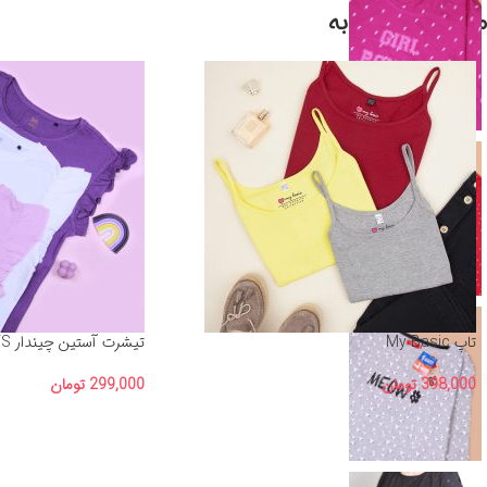
محصولات مشابه
تاپ My Basic
تیشرت آستین چیندار OVS
398,000
تومان
299,000
تومان