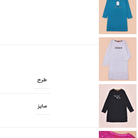
طرح
سایز