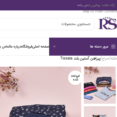
Skip to navigation
ارائه دهنده زیباترین لباس زنانه
Skip to main content
صفحه اصلی
فروشگاه
درباره ما
تماس با
مرور دسته ها
خانه
/
حراج
/
پیراهن آستین بلند Tissaia
فروخته
شده