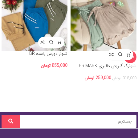
شلوار دورس راسته BR
-19%
855,000
تومان
شلوارک کبریتی دالبری PRIMARK
259,000
تومان
318,000
تومان