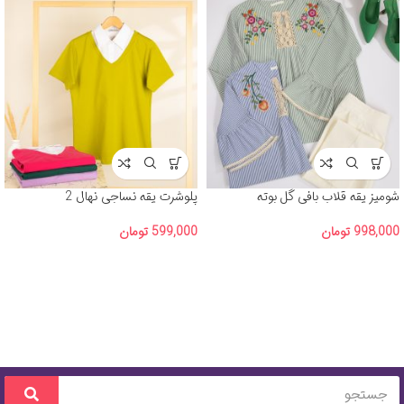
شومیز یقه قلاب بافی گل بوته
پلوشرت یقه نساجی نهال 2
998,000
تومان
599,000
تومان