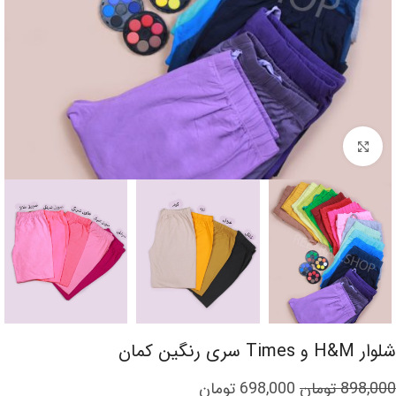
برای بزرگنمایی کلیک کنید
شلوار H&M و Times سری رنگین کمان
898,000
تومان
698,000
تومان