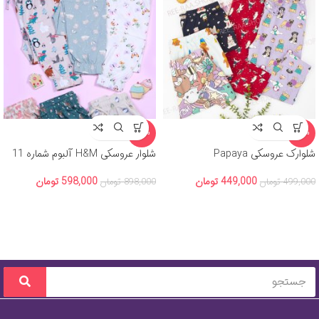
-33%
-10%
شلوارک عروسکی Papaya
شلوار عروسکی H&M آلبوم شماره 11
449,000
تومان
598,000
تومان
499,000
تومان
898,000
تومان