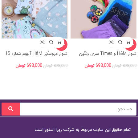
-22%
-22%
شلوار H&M و Times سری رنگین
شلوار عروسکی H&M آلبوم شماره 15
کمان
698,000
تومان
698,000
تومان
898,000
تومان
898,000
تومان
تمام حقوق این سایت مربوط به شرکت ریرا استور است