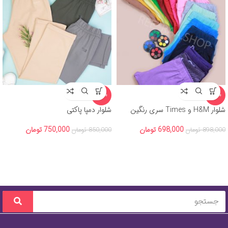
-12%
-22%
شلوار H&M و Times سری رنگین
شلوار دمپا پاکتی
کمان
750,000
تومان
698,000
تومان
850,000
تومان
898,000
تومان