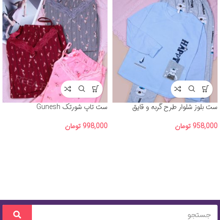
ست بلوز شلوار طرح گربه و قایق
ست تاپ شورتک Gunesh
958,000
تومان
998,000
تومان