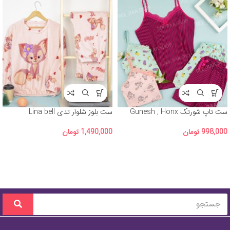
ست تاپ شورتک Gunesh , Honx
ست بلوز شلوار تدی Lina bell
998,000
تومان
1,490,000
تومان