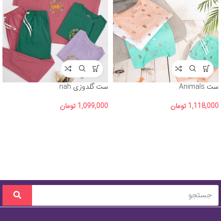
ست Animals
ست گلدوزی nah
1,118,000
تومان
1,099,000
تومان