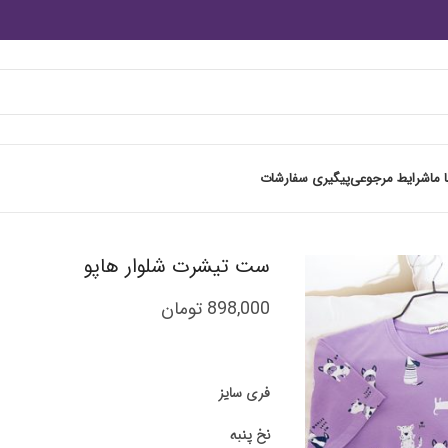
 ما
شرایط مرجوعی
پیگیری سفارشات
ست تیشرت شلوار هاپو
898,000
تومان
فری سایز
نخ پنبه