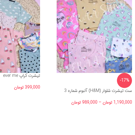
تیشرت کراپ ever me
-17%
399,000
تومان
ست تیشرت شلوار (H&M) آلبوم شماره 3
1,190,000
تومان
–
989,000
تومان