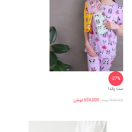
-27%
ست پاندا
659,000
تومان
898,000
تومان