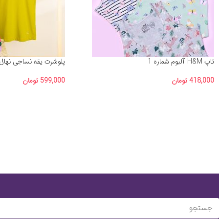
تاپ H&M آلبوم شماره 1
پلوشرت یقه نساجی نهال 
418,000
تومان
599,000
تومان