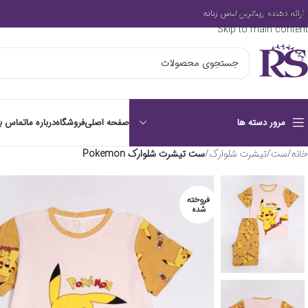
Skip to navigation
ارائه دهنده زیباترین لباس زنانه
Skip to main content
صفحه اصلی
فروشگاه
درباره ما
تماس با
مرور دسته ها
خانه
/
ست
/
تیشرت شلوارک
/
ست تیشرت شلوارک Pokemon
فروخته
شده