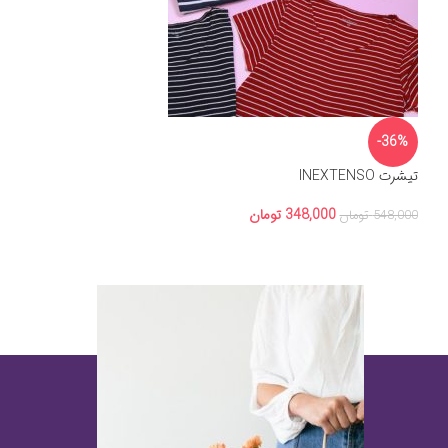
-36%
تیشرت INEXTENSO
348,000
تومان
548,000
تومان