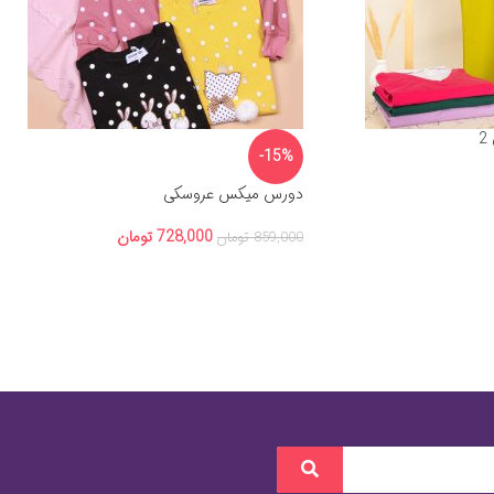
2
-15%
دورس میکس عروسکی
728,000
تومان
859,000
تومان