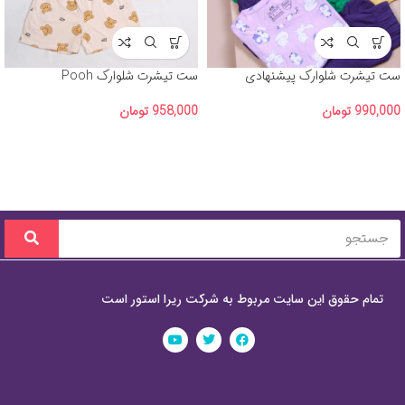
ست تیشرت شلوارک پیشنهادی
ست تیشرت شلوارک Pooh
(H&M) آلبوم شماره 2
958,000
تومان
990,000
تومان
تمام حقوق این سایت مربوط به شرکت ریرا استور است