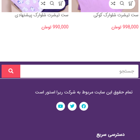
ست تیشرت شلوارک کوکی
ست تیشرت شلوارک پیشنهادی
(H&M) آلبوم شماره 2
998,000
تومان
990,000
تومان
تمام حقوق این سایت مربوط به شرکت ریرا استور است
دسترسی سریع