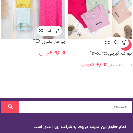
پیراهن فانتزی TEX
-13%
599,000
تومان
نیم تنه کبریتی Favourite
398,000
تومان
458,000
تومان
تمام حقوق این سایت مربوط به شرکت ریرا استور است