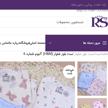
Skip to navigation
ارائه دهنده زیباترین لباس زنانه
Skip to main content
صفحه اصلی
فروشگاه
درباره ما
تماس با
مرور دسته ها
خانه
/
ست
/
ست بلوز شلوار
/
ست بلوز شلوار (H&M) آلبوم شماره 6
فروخته
شده