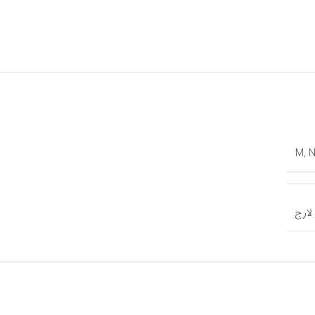
M
,
لارج