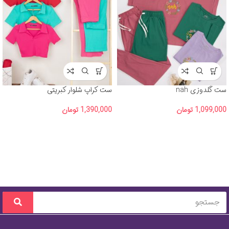
ست گلدوزی nah
ست کراپ شلوار کبریتی
1,099,000
تومان
1,390,000
تومان