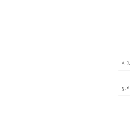
A
,
B
لارج