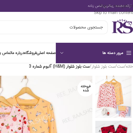
Skip to navigation
ارائه دهنده زیباترین لباس زنانه
Skip to main content
صفحه اصلی
فروشگاه
درباره ما
تماس با
مرور دسته ها
خانه
/
ست
/
ست بلوز شلوار
/
ست بلوز شلوار (H&M) آلبوم شماره 3
فروخته
شده