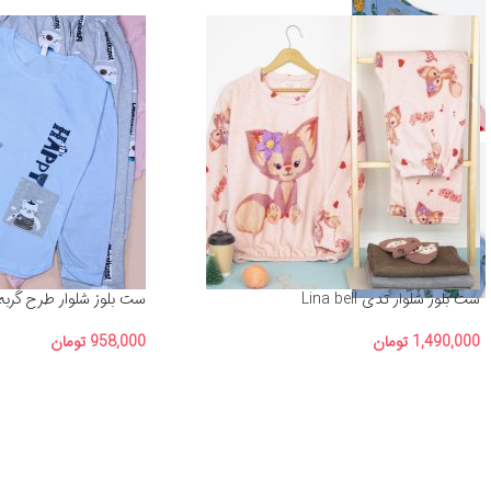
ست بلوز شلوار تدی Lina bell
ست بلوز شلوار طرح گربه 
1,490,000
تومان
958,000
تومان