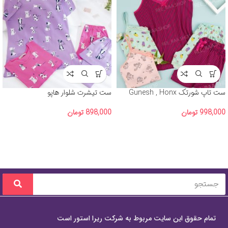
ست تاپ شورتک Gunesh , Honx
ست تیشرت شلوار هاپو
998,000
تومان
898,000
تومان
تمام حقوق این سایت مربوط به شرکت ریرا استور است