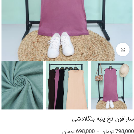
برای بزرگنمایی کلیک کنید
سارافون نخ پنبه بنگلادشی
798,000
تومان
–
698,000
تومان