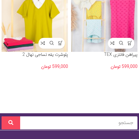
پیراهن فانتزی TEX
پلوشرت یقه نساجی نهال 2
599,000
تومان
599,000
تومان