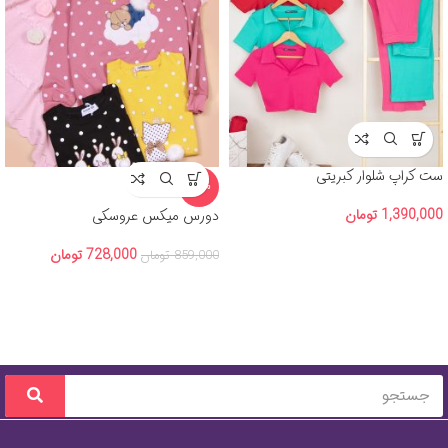
ست کراپ شلوار کبریتی
-15%
1,390,000
تومان
دورس میکس عروسکی
728,000
تومان
859,000
تومان