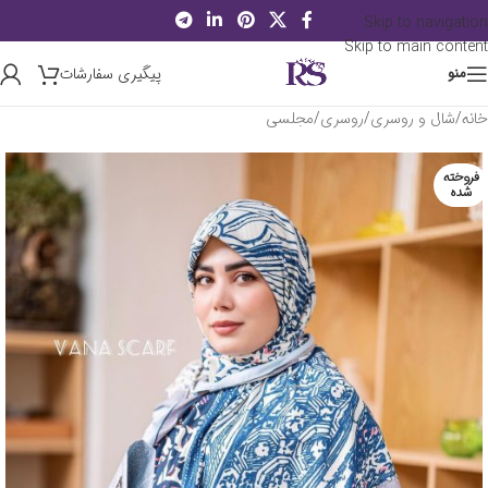
Skip to navigation
Skip to main content
پیگیری سفارشات
منو
خانه
/
شال و روسری
/
روسری
/
مجلسی
فروخته
شده