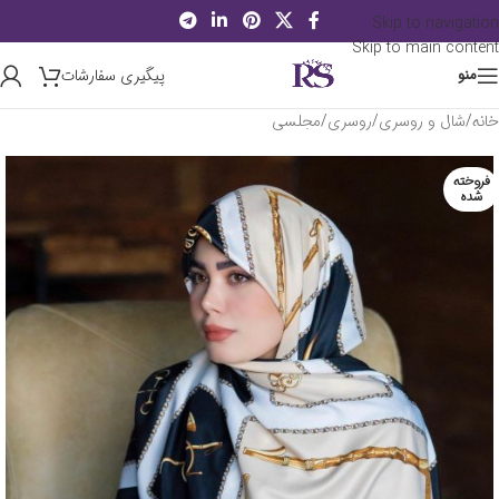
Skip to navigation
Skip to main content
پیگیری سفارشات
منو
خانه
/
شال و روسری
/
روسری
/
مجلسی
فروخته
شده