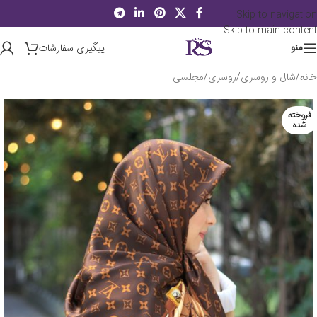
Skip to navigation
Skip to main content
پیگیری سفارشات
منو
خانه
/
شال و روسری
/
روسری
/
مجلسی
فروخته
شده