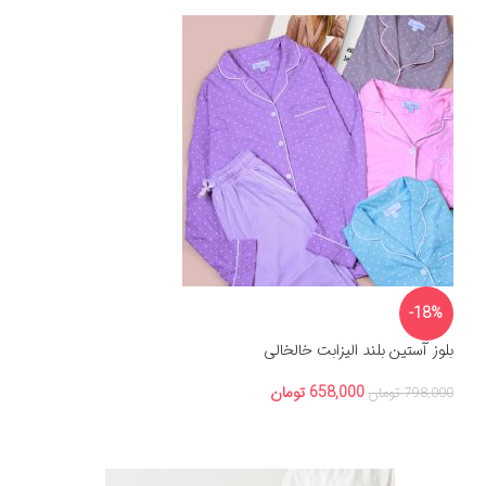
-18%
بلوز آستین بلند الیزابت خالخالی
658,000
تومان
798,000
تومان