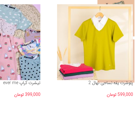
پلوشرت یقه نساجی نهال 2
تیشرت کراپ ever me
599,000
تومان
399,000
تومان