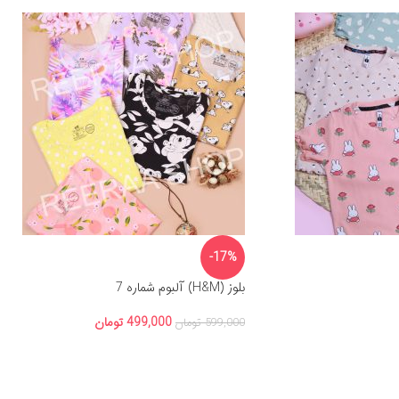
-17%
بلوز (H&M) آلبوم شماره 7
499,000
تومان
599,000
تومان