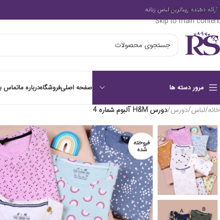
Skip to navigation
ارائه دهنده زیباترین لباس زنانه
Skip to main content
صفحه اصلی
فروشگاه
درباره ما
تماس با
مرور دسته ها
خانه
/
لباس
/
دورس
/
دورس H&M آلبوم شماره 4
فروخته
شده