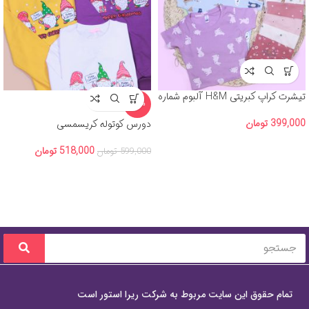
تیشرت کراپ کبریتی H&M آلبوم شماره
-14%
3
399,000
تومان
دورس کوتوله کریسمسی
518,000
تومان
599,000
تومان
تمام حقوق این سایت مربوط به شرکت ریرا استور است