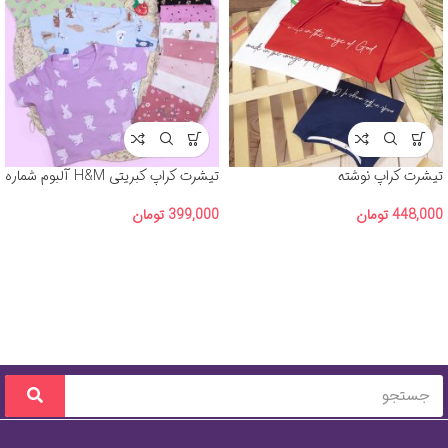
تیشرت کراپ نوشته
تیشرت کراپ کبریتی H&M آلبوم شماره
3
448,000
تومان
399,000
تومان