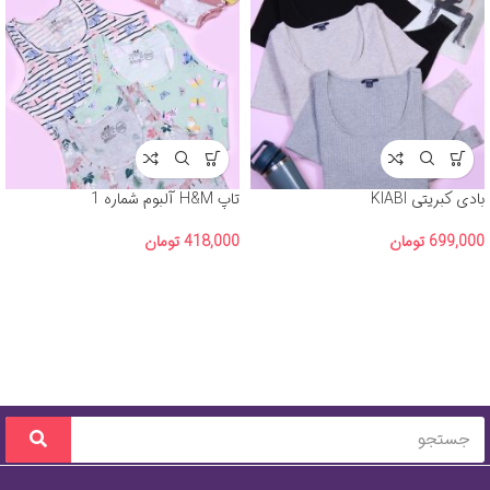
بادی کبریتی KIABI
تاپ H&M آلبوم شماره 1
699,000
تومان
418,000
تومان