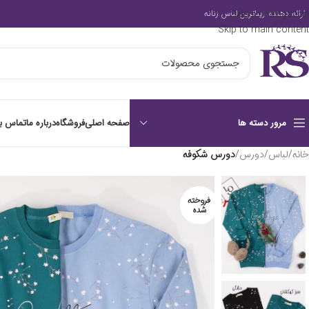
Skip to navigation
ارائه دهنده زیباترین لباس زنانه
Skip to main content
صفحه اصلی
فروشگاه
درباره ما
تماس با
مرور دسته ها
خانه
/
لباس
/
دورس
/
دورس شکوفه
فروخته
شده