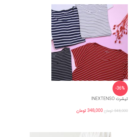
-36%
تیشرت INEXTENSO
348,000
تومان
548,000
تومان