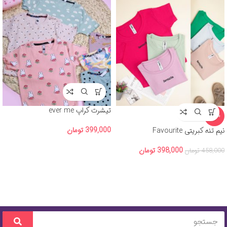
تیشرت کراپ ever me
-13%
399,000
تومان
نیم تنه کبریتی Favourite
398,000
تومان
458,000
تومان