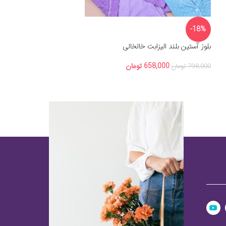
-18%
بلوز آستین بلند الیزابت خالخالی
658,000
تومان
798,000
تومان