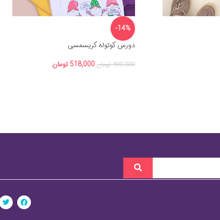
-14%
دورس کوتوله کریسمسی
518,000
تومان
599,000
تومان