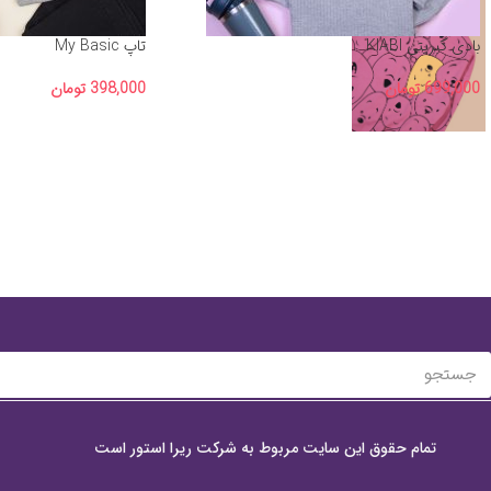
بادی کبریتی KIABI
تاپ My Basic
699,000
تومان
398,000
تومان
تمام حقوق این سایت مربوط به شرکت ریرا استور است