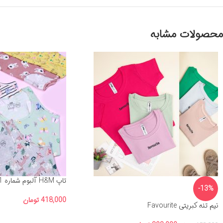
محصولات مشابه
تاپ H&M آلبوم شماره 1
-13%
418,000
تومان
نیم تنه کبریتی Favourite