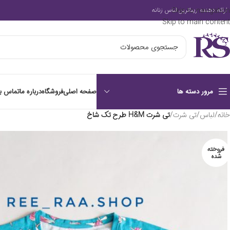
Skip to navigation
ارائه دهنده زیباترین لباس زنانه
Skip to main content
صفحه اصلی
فروشگاه
درباره ما
تماس با
مرور دسته ها
خانه
/
لباس
/
تی شرت
/
تی شرت H&M طرح تک شاخ
فروخته
شده