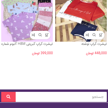
تیشرت کراپ نوشته
تیشرت کراپ کبریتی H&M آلبوم شماره
3
448,000
تومان
399,000
تومان