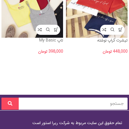
تیشرت کراپ نوشته
تاپ My Basic
448,000
تومان
398,000
تومان
تمام حقوق این سایت مربوط به شرکت ریرا استور است