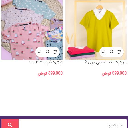
پلوشرت یقه نساجی نهال 2
تیشرت کراپ ever me
599,000
تومان
399,000
تومان