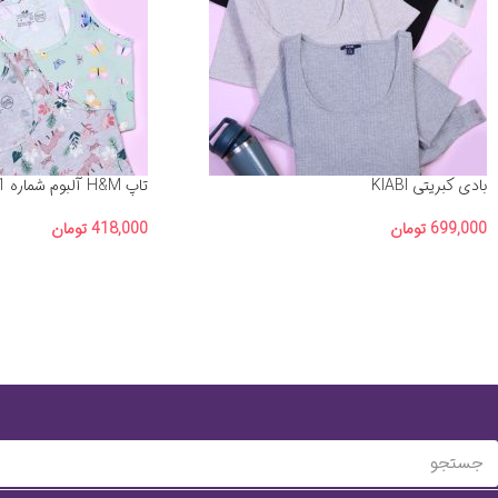
بادی کبریتی KIABI
تاپ H&M آلبوم شماره 1
699,000
تومان
418,000
تومان