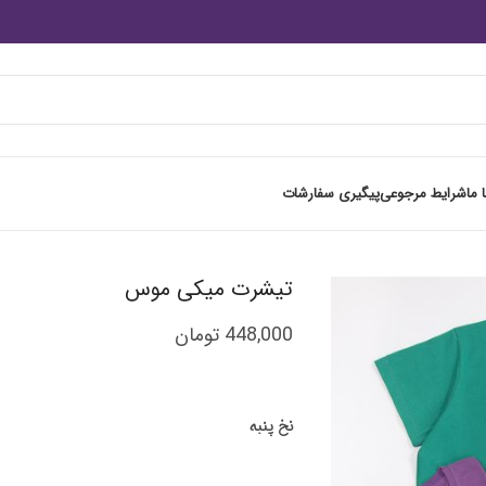
 ما
شرایط مرجوعی
پیگیری سفارشات
تیشرت میکی موس
448,000
تومان
نخ پنبه