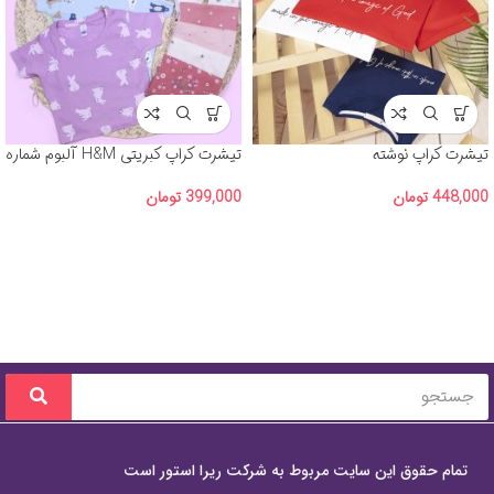
تیشرت کراپ نوشته
تیشرت کراپ کبریتی H&M آلبوم شماره
3
448,000
تومان
399,000
تومان
تمام حقوق این سایت مربوط به شرکت ریرا استور است