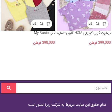
تیشرت کراپ کبریتی H&M آلبوم شماره
تاپ My Basic
3
398,000
تومان
399,000
تومان
تمام حقوق این سایت مربوط به شرکت ریرا استور است