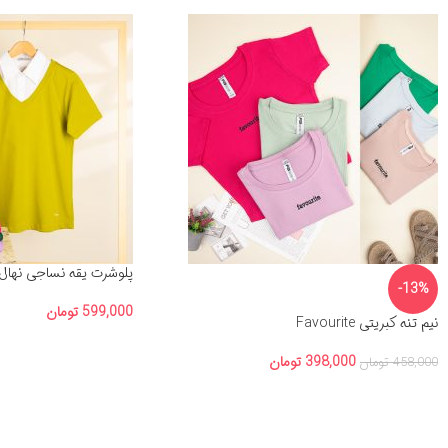
پلوشرت یقه نساجی نهال 
-13%
599,000
تومان
نیم تنه کبریتی Favourite
398,000
تومان
458,000
تومان