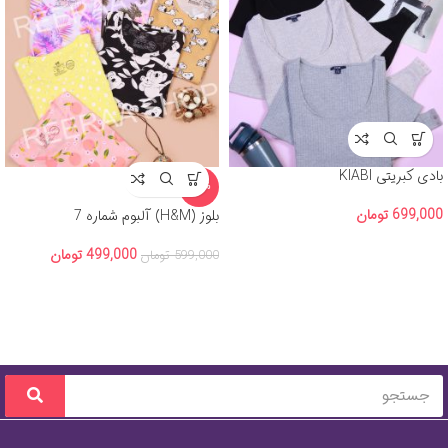
بادی کبریتی KIABI
-17%
699,000
تومان
بلوز (H&M) آلبوم شماره 7
499,000
تومان
599,000
تومان