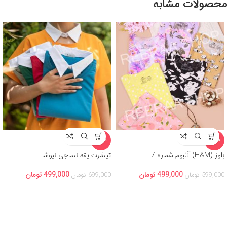
محصولات مشابه
-29%
-17%
بلوز (H&M) آلبوم شماره 7
تیشرت یقه نساجی نیوشا
499,000
تومان
499,000
تومان
599,000
تومان
699,000
تومان