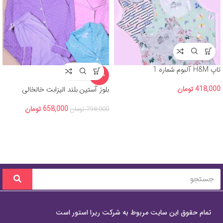
تاپ H&M آلبوم شماره 1
-18%
418,000
تومان
بلوز آستین بلند الیزابت خالخالی
658,000
تومان
798,000
تومان
تمام حقوق این سایت مربوط به شرکت ریرا استور است